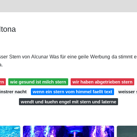
ltona
sser Stern von Alcunar Was für eine geile Werbung da stimmt e
a.
rn
wie gesund ist milch stern
wir haben abgetrieben stern
instrer nacht
wenn ein stern vom himmel faellt text
weisser 
wendt und kuehn engel mit stern und laterne