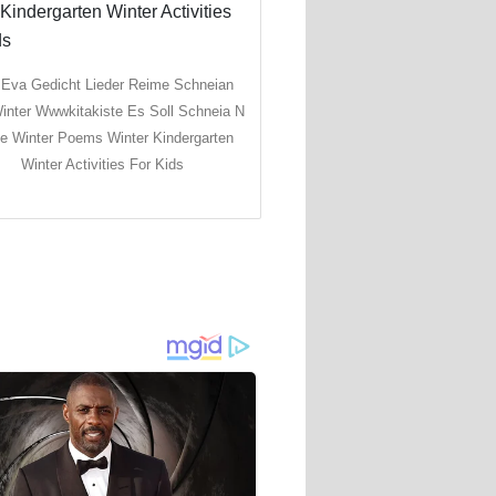
Eva Gedicht Lieder Reime Schneian
Winter Wwwkitakiste Es Soll Schneia N
e Winter Poems Winter Kindergarten
Winter Activities For Kids