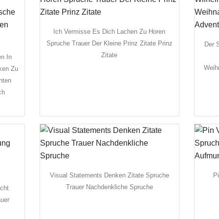
Ich Vermisse Es Dich Lachen Zu Horen
Spruche Trauer Der Kleine Prinz Zitate Prinz
Der 
Zitate
en In
Weih
ken Zu
hten
ch
Visual Statements Denken Zitate Spruche
P
Trauer Nachdenkliche Spruche
icht
auer