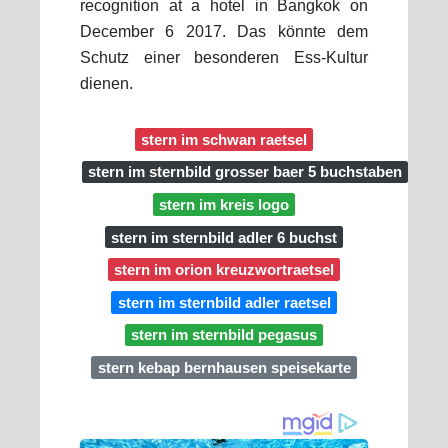
recognition at a hotel in Bangkok on
December 6 2017. Das könnte dem
Schutz einer besonderen Ess-Kultur
dienen.
stern im schwan raetsel
stern im sternbild grosser baer 5 buchstaben
stern im kreis logo
stern im sternbild adler 6 buchst
stern im orion kreuzwortraetsel
stern im sternbild adler raetsel
stern im sternbild pegasus
stern kebap bernhausen speisekarte