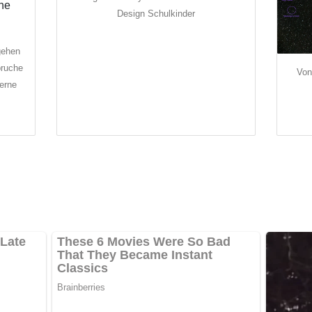
Design Schulkinder
gehen
pruche
Von
erne