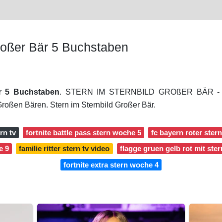
roßer Bär 5 Buchstaben
är 5 Buchstaben
. STERN IM STERNBILD GROßER BÄR - Lö
Großen Bären. Stern im Sternbild Großer Bär.
ern tv
fortnite battle pass stern woche 5
fc bayern roter ster
e 9
familie ritter stern tv video
flagge gruen gelb rot mit ster
fortnite extra stern woche 4