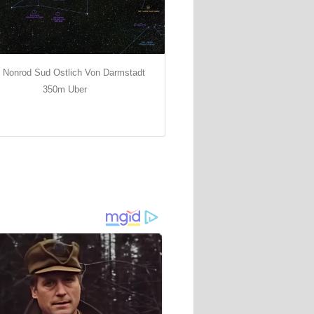
 Nonrod Sud Ostlich Von Darmstadt
350m Uber