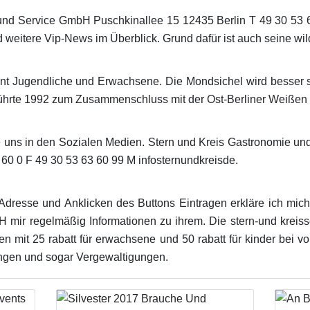
und Service GmbH Puschkinallee 15 12435 Berlin T 49 30 53 
 weitere Vip-News im Überblick. Grund dafür ist auch seine wild
nnt Jugendliche und Erwachsene. Die Mondsichel wird besser si
hrte 1992 zum Zusammenschluss mit der Ost-Berliner Weißen Fl
e uns in den Sozialen Medien. Stern und Kreis Gastronomie u
 60 0 F 49 30 53 63 60 99 M infosternundkreisde.
dresse und Anklicken des Buttons Eintragen erkläre ich mich
 mir regelmäßig Informationen zu ihrem. Die stern-und kreissch
hrten mit 25 rabatt für erwachsene und 50 rabatt für kinder bei 
ungen und sogar Vergewaltigungen.