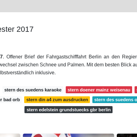
ester 2017
17
. Offener Brief der Fahrgastschifffahrt Berlin an den Reg
swechsel zwischen Schnee und Palmen. Mit dem besten Blick au
bstverständlich inklusive.
stern des suedens karaoke
stern doener mainz weisenau
r bad orb
stern din a4 zum ausdrucken
stern des suedens 
stern edelstein grundstuecks gbr berlin