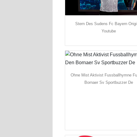
Stern Des Sudens Fc Bayern Origi
Youtube
Ohne Mist Aktivist Fussballhymne F
Bornaer Sv Sportbuzzer De