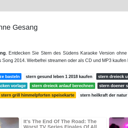
Ohne Gesang
ang
. Entdecken Sie Stern des Südens Karaoke Version ohne
 Song 2014. Werbefrei streamen oder als CD und MP3 kaufen
ze basteln
stern gesund leben 1 2018 kaufen
stern dreieck
acken vorlage
stern dreieck anlauf berechnen
stern doener s
stern grill himmelpforten speisekarte
stern heilkraft der natur