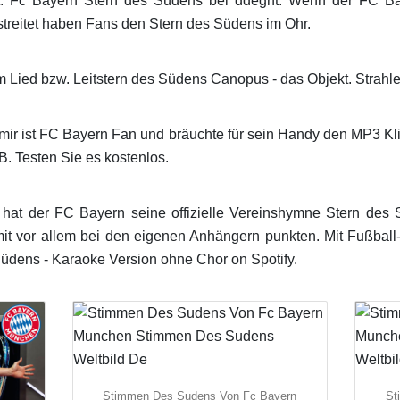
it. Fc Bayern Stern des Südens bei ddeght. Wenn der FC B
reitet haben Fans den Stern des Südens im Ohr.
m Lied bzw. Leitstern des Südens Canopus - das Objekt. Strahl
ir ist FC Bayern Fan und bräuchte für sein Handy den MP3 Kli
. Testen Sie es kostenlos.
hat der FC Bayern seine offizielle Vereinshymne Stern des 
mit vor allem bei den eigenen Anhängern punkten. Mit Fußbal
Südens - Karaoke Version ohne Chor on Spotify.
Stimmen Des Sudens Von Fc Bayern
St