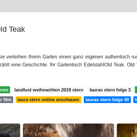
ld Teak
Sie verleihen Ihrem Garten einen ganz eigenen authentisch rus
ählt eine Geschichte. Ihr Gartentisch EdelstahlOld Teak. Ol
eren
landlust weihnachten 2019 stern
lauras stern folge 3
r film
laura stern online anschauen
lauras stern folge 40