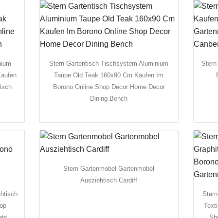
nium
Stern Gartentisch Tischsystem Aluminium
Stern
Kaufen
Taupe Old Teak 160x90 Cm Kaufen Im
isch
Borono Online Shop Decor Home Decor
Dining Bench
Stern Gartenmobel Gartenmobel
Ausziehtisch Cardiff
htisch
Stern
hop
Text
ets
Sh