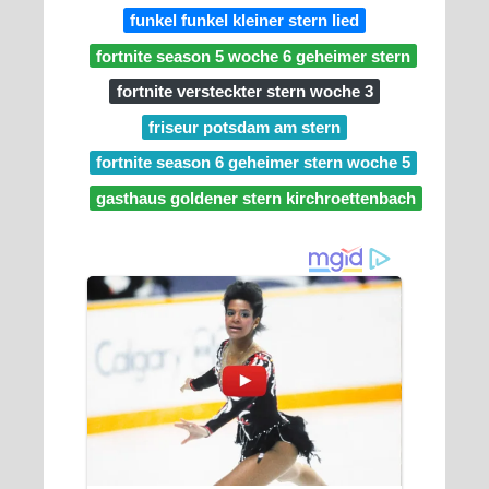
funkel funkel kleiner stern lied
fortnite season 5 woche 6 geheimer stern
fortnite versteckter stern woche 3
friseur potsdam am stern
fortnite season 6 geheimer stern woche 5
gasthaus goldener stern kirchroettenbach