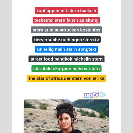
topflappen mit stern haekeln
teebeutel stern falten anleitung
stern zum ausdrucken kostenlos
tierversuche tuebingen stern tv
unheilig mein stern songtext
street food bangkok michelin stern
sternbild skorpion hellster stern
the star of africa der stern von afrika