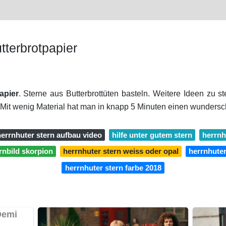
tterbrotpapier
apier
. Sterne aus Butterbrottüten basteln. Weitere Ideen zu st
Mit wenig Material hat man in knapp 5 Minuten einen wundersch
herrnhuter stern aufbau video
hilfe unter gutem stern
herrnh
ernbild skorpion
herrnhuter stern weiss oder opal
herrnhuter
herrnhuter stern farbe 2018