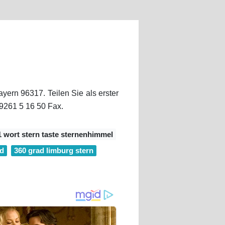
yern 96317. Teilen Sie als erster
9261 5 16 50 Fax.
 1 wort stern taste sternenhimmel
ld
360 grad limburg stern