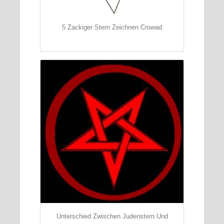
5 Zackiger Stern Zeichnen Crowad
Unterschied Zwischen Judenstern Und