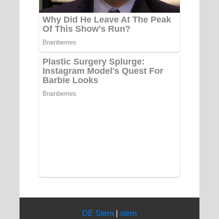
DE Stern
|
stern