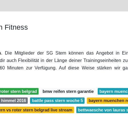
n Fitness
s
. Die Mitglieder der SG Stern können das Angebot in Ei
uch Flexibilität in der Länge deiner Trainingseinheiten zu 
60 Minuten zur Verfügung. Auf diese Weise stärken wir ga
oter stern belgrad
bmw reifen stern garantie
bayern muench
m himmel 2016
battle pass stern woche 5
bayern muenchen ro
rn vs roter stern belgrad live stream
bettwaesche von lauras 