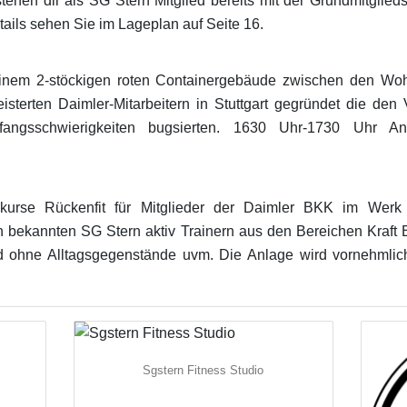
ehen dir als SG Stern Mitglied bereits mit der Grundmitglied
ils sehen Sie im Lageplan auf Seite 16.
 einem 2-stöckigen roten Containergebäude zwischen den Wo
sterten Daimler-Mitarbeitern in Stuttgart gegründet die den 
fangsschwierigkeiten bugsierten. 1630 Uhr-1730 Uhr 
kurse Rückenfit für Mitglieder der Daimler BKK im Werk 
en bekannten SG Stern aktiv Trainern aus den Bereichen Kraft
d ohne Alltagsgegenstände uvm. Die Anlage wird vornehmlic
Sgstern Fitness Studio