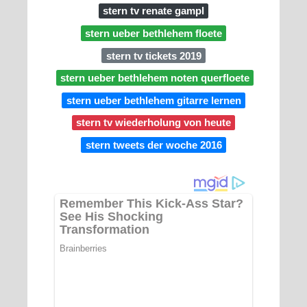
stern tv renate gampl
stern ueber bethlehem floete
stern tv tickets 2019
stern ueber bethlehem noten querfloete
stern ueber bethlehem gitarre lernen
stern tv wiederholung von heute
stern tweets der woche 2016