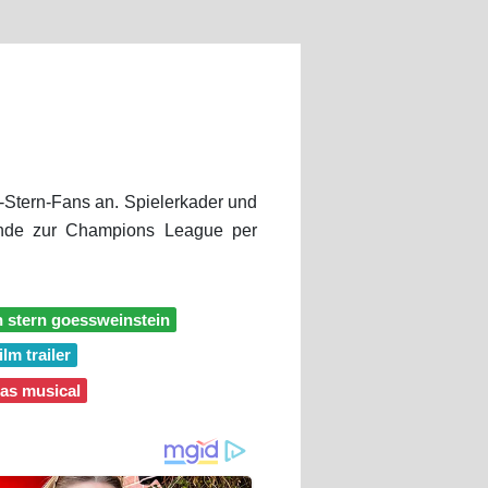
r-Stern-Fans an. Spielerkader und
unde zur Champions League per
n stern goessweinstein
ilm trailer
das musical