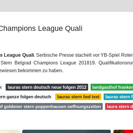
 Champions League Quali
s League Quali
. Serbische Presse stachelt vor YB-Spiel Rote
r Stern Belgrad Champions League 201819. Qualifikationsr
gewiesen bekommen zu haben.
n
lauras stern deutsch neue folgen 2012
landgasthof franke
ern ganze folgen deutsch
lauras stern lied text
lauras stern f
of goldener stern poppenhausen oeffnungszeiten
laura stern 