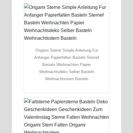
Origami Sterne Simple Anleitung Fur
Anfanger Papierfalten Basteln Sternef
Basteln Weihnachten Papier
Weihnachtsdeko Selber Basteln
Weihnachtsstern Basteln