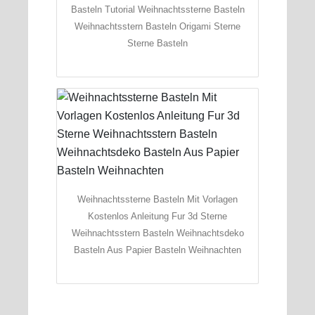
Basteln Tutorial Weihnachtssterne Basteln
Weihnachtsstern Basteln Origami Sterne
Sterne Basteln
Weihnachtssterne Basteln Mit Vorlagen
Kostenlos Anleitung Fur 3d Sterne
Weihnachtsstern Basteln Weihnachtsdeko
Basteln Aus Papier Basteln Weihnachten