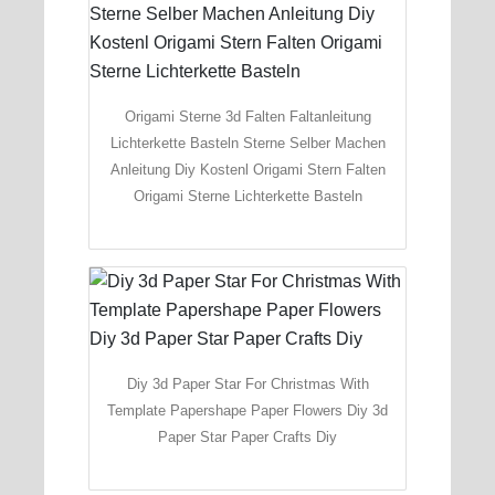
Origami Sterne 3d Falten Faltanleitung
Lichterkette Basteln Sterne Selber Machen
Anleitung Diy Kostenl Origami Stern Falten
Origami Sterne Lichterkette Basteln
Diy 3d Paper Star For Christmas With
Template Papershape Paper Flowers Diy 3d
Paper Star Paper Crafts Diy