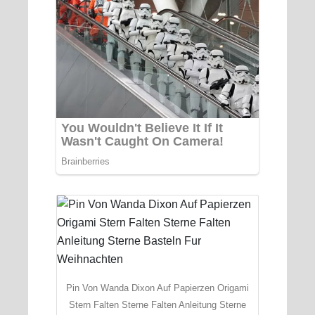
Pin Von Wanda Dixon Auf Papierzen Origami
Stern Falten Sterne Falten Anleitung Sterne