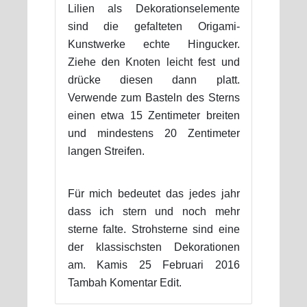
Lilien als Dekorationselemente
sind die gefalteten Origami-
Kunstwerke echte Hingucker.
Ziehe den Knoten leicht fest und
drücke diesen dann platt.
Verwende zum Basteln des Sterns
einen etwa 15 Zentimeter breiten
und mindestens 20 Zentimeter
langen Streifen.
Für mich bedeutet das jedes jahr
dass ich stern und noch mehr
sterne falte. Strohsterne sind eine
der klassischsten Dekorationen
am. Kamis 25 Februari 2016
Tambah Komentar Edit.