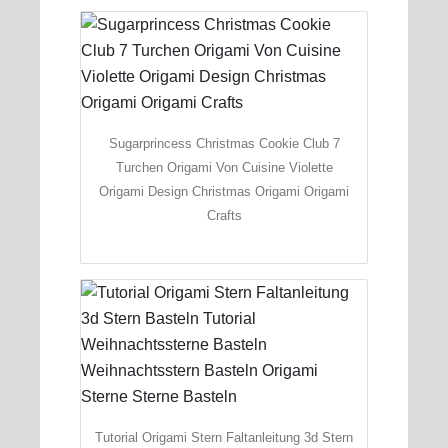
Sugarprincess Christmas Cookie Club 7
Turchen Origami Von Cuisine Violette
Origami Design Christmas Origami Origami
Crafts
Tutorial Origami Stern Faltanleitung 3d Stern