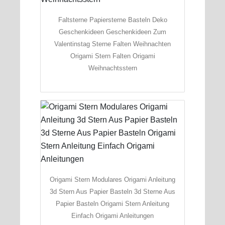
Faltsterne Papiersterne Basteln Deko
Geschenkideen Geschenkideen Zum
Valentinstag Sterne Falten Weihnachten
Origami Stern Falten Origami
Weihnachtsstern
Origami Stern Modulares Origami Anleitung
3d Stern Aus Papier Basteln 3d Sterne Aus
Papier Basteln Origami Stern Anleitung
Einfach Origami Anleitungen