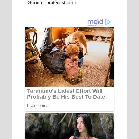
Source: pinterest.com