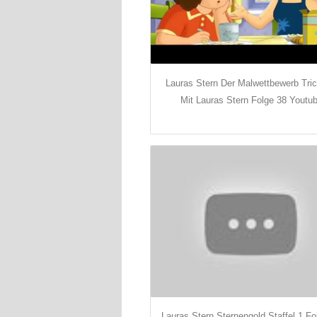
Lauras Stern Der Malwettbewerb Tric
Mit Lauras Stern Folge 38 Youtu
Lauras Stern Sternengold Staffel 1 Fo