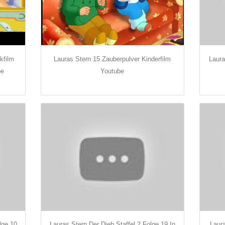
kfilm
Lauras Stern 15 Zauberpulver Kinderfilm
Laura
be
Youtube
lge 10
Lauras Stern Der Dieb Staffel 2 Folge 19 In
Laura