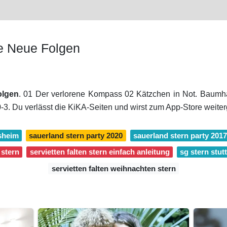
e Neue Folgen
olgen
. 01 Der verlorene Kompass 02 Kätzchen in Not. Baumha
. Du verlässt die KiKA-Seiten und wirst zum App-Store weiterg
sheim
sauerland stern party 2020
sauerland stern party 2017
 stern
servietten falten stern einfach anleitung
sg stern stu
servietten falten weihnachten stern