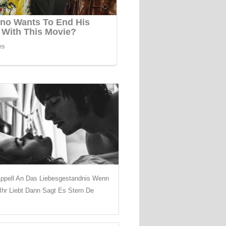
Appell An Das Liebesgestandnis Wenn
Ihr Liebt Dann Sagt Es Stern De