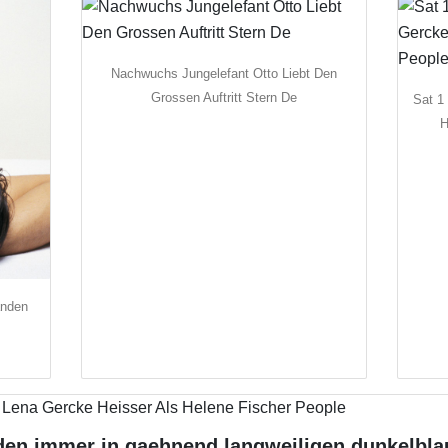
Nachwuchs Jungelefant Otto Liebt Den
Grossen Auftritt Stern De
Sat 1
H
anden
den immer in gaehnend langweiligen dunkelbl