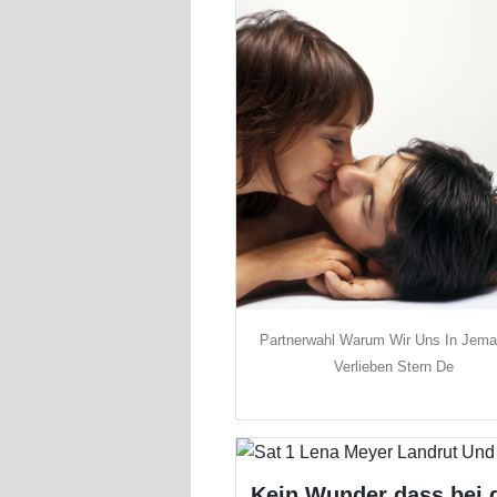
Partnerwahl Warum Wir Uns In Jem
Verlieben Stern De
Kein Wunder dass bei 