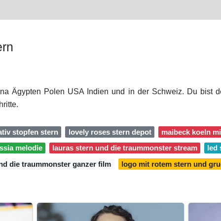
ern
ina Ägypten Polen USA Indien und in der Schweiz. Du bist d
ritte.
ativ stopfen stern
lovely roses stern depot
maibeck koeln mi
ssia melodie
lauras stern und die traummonster stream
led 
und die traummonster ganzer film
logo mit rotem stern und gru