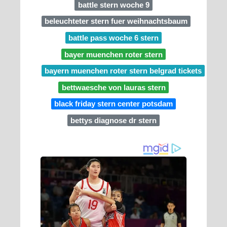
battle stern woche 9
beleuchteter stern fuer weihnachtsbaum
battle pass woche 6 stern
bayer muenchen roter stern
bayern muenchen roter stern belgrad tickets
bettwaesche von lauras stern
black friday stern center potsdam
bettys diagnose dr stern