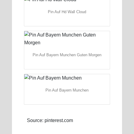
Pin Auf Hd Wall Cloud
Pin Auf Bayern Munchen Guten Morgen
Pin Auf Bayern Munchen
Source: pinterest.com