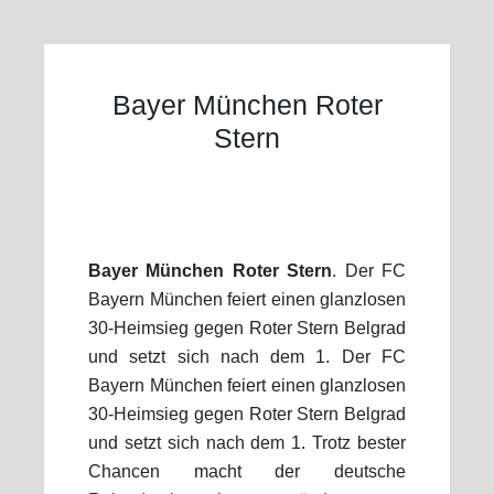
Bayer München Roter
Stern
Bayer München Roter Stern
. Der FC
Bayern München feiert einen glanzlosen
30-Heimsieg gegen Roter Stern Belgrad
und setzt sich nach dem 1. Der FC
Bayern München feiert einen glanzlosen
30-Heimsieg gegen Roter Stern Belgrad
und setzt sich nach dem 1. Trotz bester
Chancen macht der deutsche