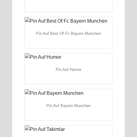
Pin Auf Best Of Fc Bayern Munchen
Pin Auf Humor
Pin Auf Bayern Munchen