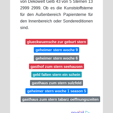
von Dekowelt Gelb 43 von 5 Sternen 13
2999 2999. Ob es die Kunststoffsterne
für den Außenbereich Papiersterne für
den Innenbereich oder Sondereditionen
sind.
glueckwuensche zur geburt stern
geheimer stern woche 9
geheimer stern woche 6
gasthof zum stern seehausen
geld falten stern ein schein
gasthaus zum stern sulzfeld
geheimer stern woche 1 season 5
gasthaus zum stern tabarz oeffnungszeiten