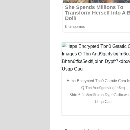
Https Encrypted Tbn0 Gstatic Com 
Q Tbn And9gcrlvkxjfm6cq
Bhtrn6tfks5exlfijoinn Dypfr7kdbxwe
Usqp Cau