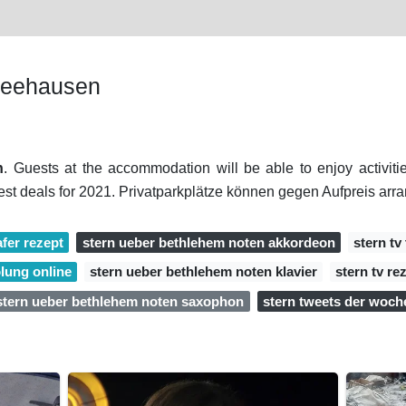
Seehausen
n
. Guests at the accommodation will be able to enjoy activi
Best deals for 2021. Privatparkplätze können gegen Aufpreis arr
afer rezept
stern ueber bethlehem noten akkordeon
stern tv
olung online
stern ueber bethlehem noten klavier
stern tv r
stern ueber bethlehem noten saxophon
stern tweets der woch