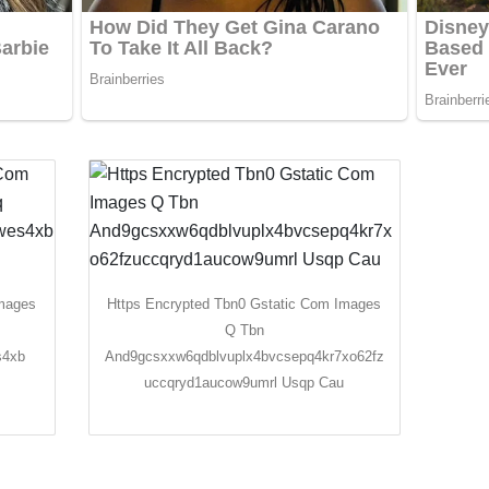
Images
Https Encrypted Tbn0 Gstatic Com Images
Q Tbn
s4xb
And9gcsxxw6qdblvuplx4bvcsepq4kr7xo62fz
uccqryd1aucow9umrl Usqp Cau