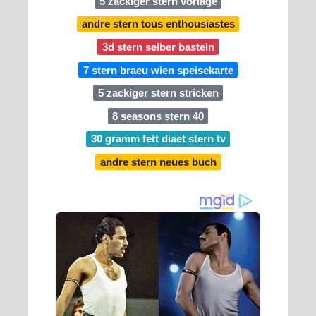
5 zackiger stern vorlage
andre stern tous enthousiastes
3d stern selber basteln
7 stern braeu wien speisekarte
5 zackiger stern stricken
8 seasons stern 40
30 gramm fett diaet stern tv
andre stern neues buch