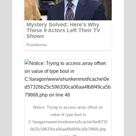
Notice: Trying to access array offset on
value of type bool in
C:\laragon\www\shurikenmod\cache\0ed5732
6b25c596330ca06aa4fb8f49ca5b79868.php