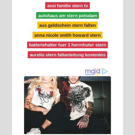
assi familie stern tv
autohaus am stern potsdam
aus geldschein stern falten
anna nicole smith howard stern
batteriehalter fuer 1 herrnhuter stern
aurelio stern faltanleitung kostenlos