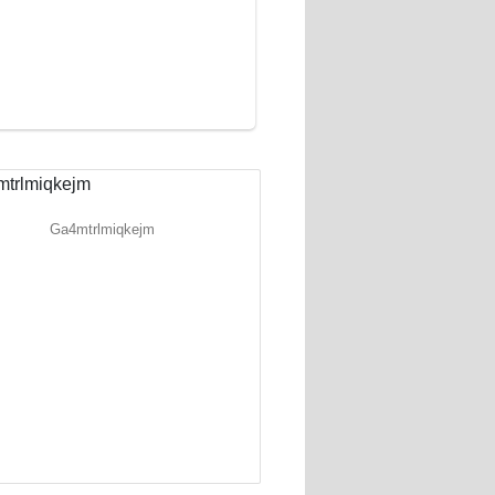
Ga4mtrlmiqkejm