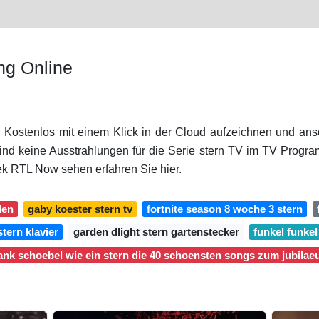
ng Online
. Kostenlos mit einem Klick in der Cloud aufzeichnen und ansc
 keine Ausstrahlungen für die Serie stern TV im TV Progra
ek RTL Now sehen erfahren Sie hier.
den
gaby koester stern tv
fortnite season 8 woche 3 stern
stern klavier
garden dlight stern gartenstecker
funkel funkel
ank schoebel wie ein stern die 40 schoensten songs zum jubila