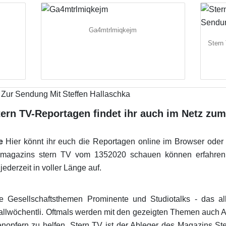
Ga4mtrlmiqkejm
Stern
ern TV-Reportagen findet ihr auch im Netz zu
e
Hier könnt ihr euch die Reportagen online im Browser oder
magazins stern TV vom 1352020 schauen können erfahren 
ederzeit in voller Länge auf.
te Gesellschaftsthemen Prominente und Studiotalks - das al
allwöchentli. Oftmals werden mit den gezeigten Themen auch Auf
enopfern zu helfen. Stern TV ist der Ableger des Magazins St