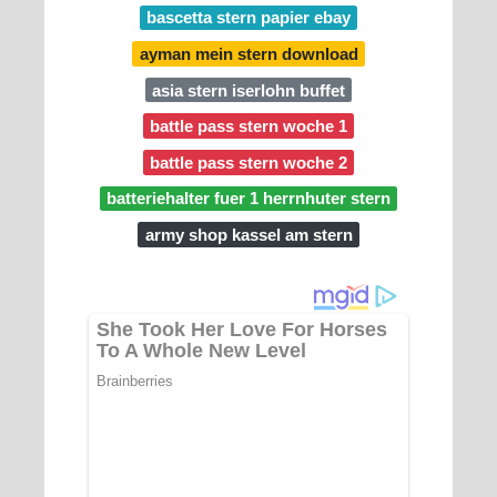
bascetta stern papier ebay
ayman mein stern download
asia stern iserlohn buffet
battle pass stern woche 1
battle pass stern woche 2
batteriehalter fuer 1 herrnhuter stern
army shop kassel am stern