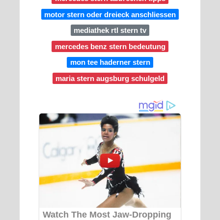
motor stern oder dreieck anschliessen
mediathek rtl stern tv
mercedes benz stern bedeutung
mon tee haderner stern
maria stern augsburg schulgeld