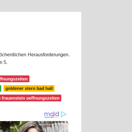
öchentlichen Herausforderungen.
n 5.
ffnungszeiten
goldener stern bad hall
n frauenstein oeffnungszeiten