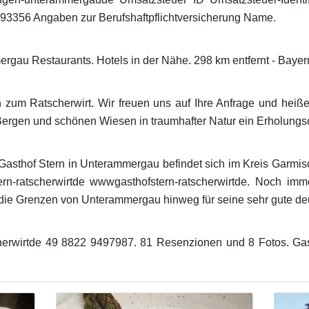
3356 Angaben zur Berufshaftpflichtversicherung Name.
rgau Restaurants. Hotels in der Nähe. 298 km entfernt - Bayer
zum Ratscherwirt. Wir freuen uns auf Ihre Anfrage und heiß
rgen und schönen Wiesen in traumhafter Natur ein Erholungsor
asthof Stern in Unterammergau befindet sich im Kreis Garmis
rn-ratscherwirtde wwwgasthofstern-ratscherwirtde. Noch imm
die Grenzen von Unterammergau hinweg für seine sehr gute de
scherwirtde 49 8822 9497987. 81 Resenzionen und 8 Fotos. Gas