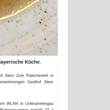
Bayerische Küche.
f Stern Zum Ratscherwirt in
enwohnungen Gasthof Stern
reiem WLAN in Unterammergau
ifikationsnummer gemäß 27 a