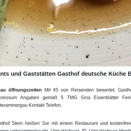
ants und Gaststätten Gasthof deutsche Küche 
au öffnungszeiten
Mit 45 von Reisenden bewertet. Gastho
mpressum Angaben gemäß 5 TMG Sina Eisenblätter Feri
terammergau Kontakt Telefon.
thof Stern heißen Sie mit einem Restaurant und kostenf
ungen-unterammergaude Umsatzsteuer ID Umsatzsteuer-Ident