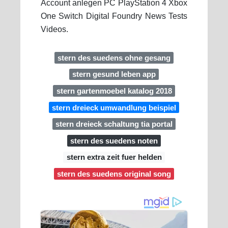
Account anlegen PC PlayStation 4 Xbox
One Switch Digital Foundry News Tests
Videos.
stern des suedens ohne gesang
stern gesund leben app
stern gartenmoebel katalog 2018
stern dreieck umwandlung beispiel
stern dreieck schaltung tia portal
stern des suedens noten
stern extra zeit fuer helden
stern des suedens original song