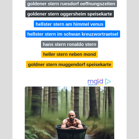
goldener stern ruesdorf oeffnungszeiten
goldener stern oggersheim speisekarte
hellster stern am himmel venus
hellster stern im schwan kreuzwortraetsel
hans stern ronaldo stern
heller stern neben mond
goldner stern muggendorf speisekarte