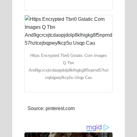
Https Encrypted Tbn0 Gstatic Com Images
Q Tbn
And9gcrcxjtcdaopjdolp8klhigkg8f5nprnd57hzt
cejbqpwyfkcp5u Usqp Cau
Source: pinterest.com