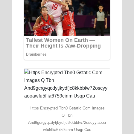
Https Encrypted Tbn0 Gstatic Com Images
Q Tbn
And9gcrgyqcdytjkydfjc8kkbbfw72oscyyiaooa
wfu5flia6759cinm Usqp Cau