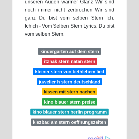
unseren Augen warmer Glanz Wir sind
noch immer nicht zerbrochen Wir sind
ganz Du bist vom selben Stern Ich.
IchIch - Vom Selben Stern Lyrics. Du bist
vom selben Stern.
kindergarten auf dem stern
itzhak stern natan stern
kleiner stern von bethlehem lied
juwelier h stern deutschland
kissen mit stern naehen
kino blauer stern preise
kino blauer stern berlin programm
kiezbad am stern oeffnungszeiten