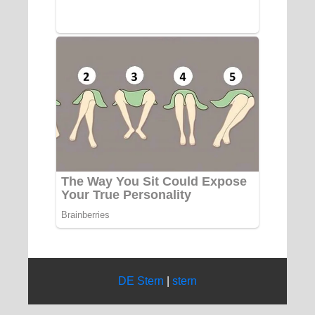
DE Stern
|
stern