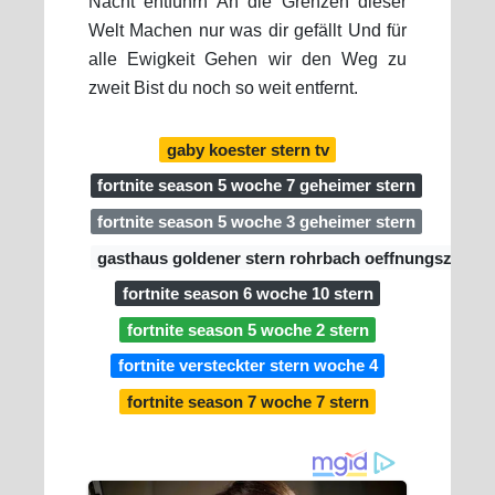
Nacht entführn An die Grenzen dieser
Welt Machen nur was dir gefällt Und für
alle Ewigkeit Gehen wir den Weg zu
zweit Bist du noch so weit entfernt.
gaby koester stern tv
fortnite season 5 woche 7 geheimer stern
fortnite season 5 woche 3 geheimer stern
gasthaus goldener stern rohrbach oeffnungszeiten
fortnite season 6 woche 10 stern
fortnite season 5 woche 2 stern
fortnite versteckter stern woche 4
fortnite season 7 woche 7 stern