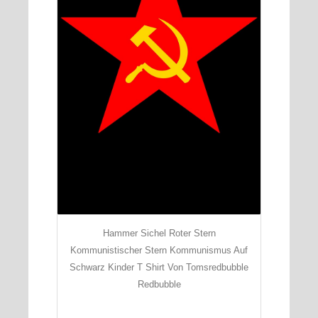
Hammer Sichel Roter Stern
Kommunistischer Stern Kommunismus Auf
Schwarz Kinder T Shirt Von Tomsredbubble
Redbubble