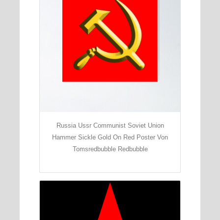
Russia Ussr Communist Soviet Union
Hammer Sickle Gold On Red Poster Von
Tomsredbubble Redbubble