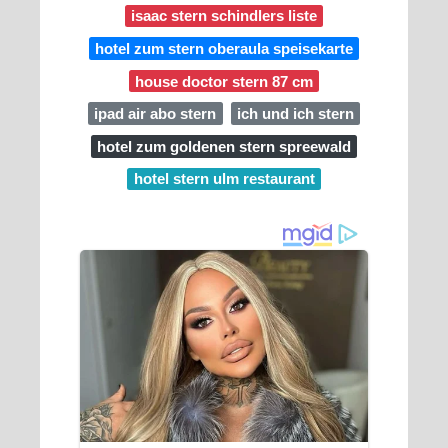
isaac stern schindlers liste
hotel zum stern oberaula speisekarte
house doctor stern 87 cm
ipad air abo stern
ich und ich stern
hotel zum goldenen stern spreewald
hotel stern ulm restaurant