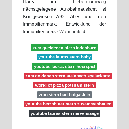
Haus im Liebermannweg
nächstgelegene Autobahnausfahrt ist
Königswiesen A93. Alles über den
Immobilienmarkt Entwicklung der
Immobilienpreise Wohnumfeld.
zum gueldenen stern ladenburg
youtube lauras stern baby
youtube lauras stern hoerspiel
zum goldenen stern steinbach speisekarte
world of pizza potsdam stern
zum stern bad hofgastein
youtube herrnhuter stern zusammenbauen
youtube lauras stern nervensaege