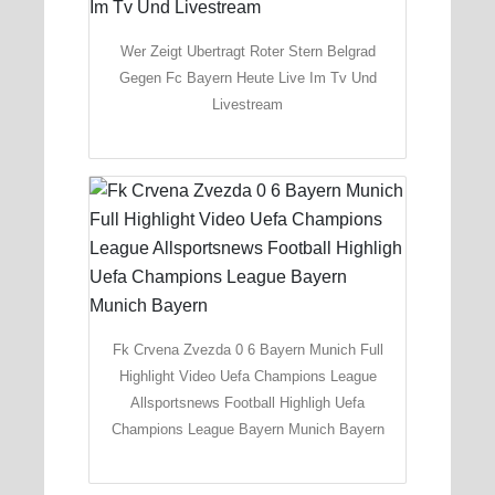
Wer Zeigt Ubertragt Roter Stern Belgrad
Gegen Fc Bayern Heute Live Im Tv Und
Livestream
Fk Crvena Zvezda 0 6 Bayern Munich Full
Highlight Video Uefa Champions League
Allsportsnews Football Highligh Uefa
Champions League Bayern Munich Bayern