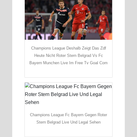
Champions League Deshalb Zeigt Das Zdf
Heute Nicht Roter Stern Belgrad Vs Fc
Bayern Munchen Live Im Free Tv Goal Com
Champions League Fc Bayern Gegen Roter
Stern Belgrad Live Und Legal Sehen