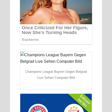
Champions League Bayern Gegen Belgrad
Live Sehen Computer Bild