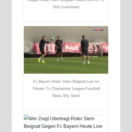
Und Livestream
Fc Bayern Roter Stern Belgrad Live Im
Stream Tv Champions League Fussball
News Sky Sport