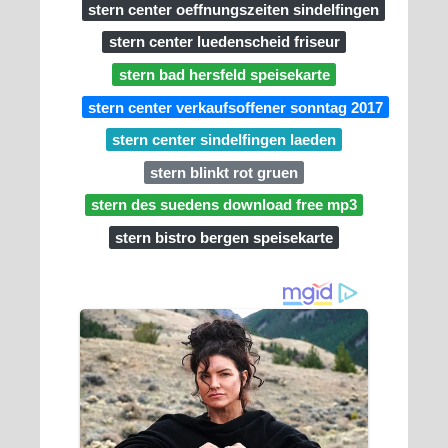
stern center oeffnungszeiten sindelfingen
stern center luedenscheid friseur
stern bad hersfeld speisekarte
stern center verkaufsoffener sonntag 2017
stern center sindelfingen laeden
stern blinkt rot gruen
stern des suedens download free mp3
stern bistro bergen speisekarte