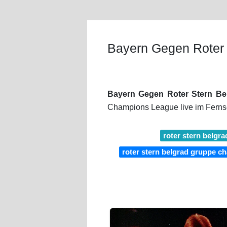
Bayern Gegen Roter 
Bayern Gegen Roter Stern Bel
Champions League live im Fernseh
roter stern belgra
roter stern belgrad gruppe c