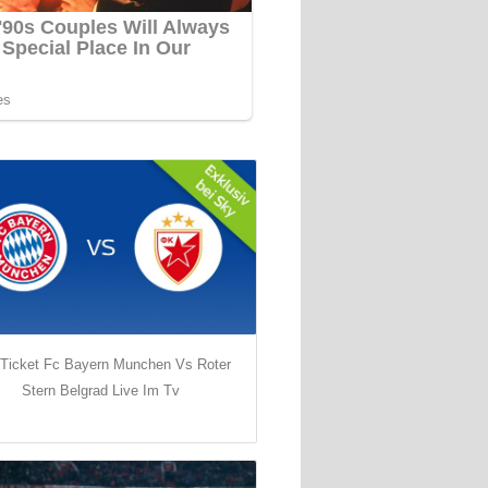
Ticket Fc Bayern Munchen Vs Roter
Stern Belgrad Live Im Tv