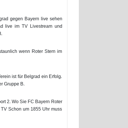
lgrad gegen Bayern live sehen
d live im TV Livestream und
8.
staunlich wenn Roter Stern im
ein ist für Belgrad ein Erfolg.
er Gruppe B.
port 2. Wo Sie FC Bayern Roter
im TV Schon um 1855 Uhr muss