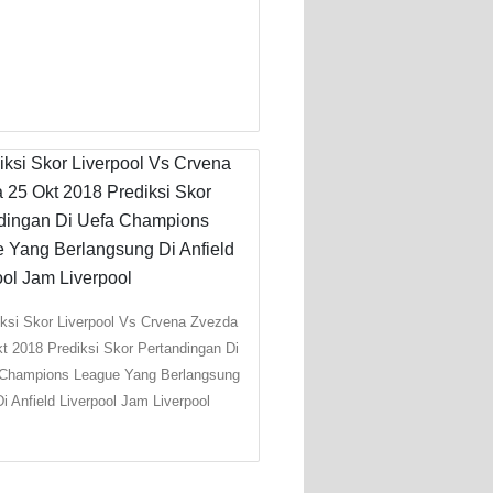
iksi Skor Liverpool Vs Crvena Zvezda
t 2018 Prediksi Skor Pertandingan Di
 Champions League Yang Berlangsung
Di Anfield Liverpool Jam Liverpool