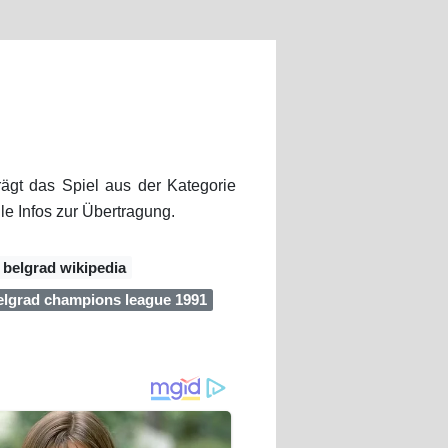
trägt das Spiel aus der Kategorie
le Infos zur Übertragung.
n belgrad wikipedia
belgrad champions league 1991