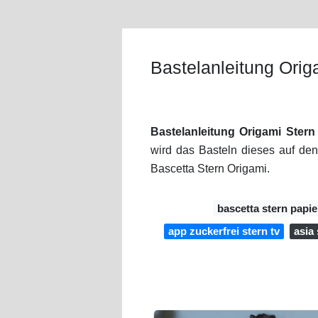
Bastelanleitung Orig
Bastelanleitung Origami Stern 
wird das Basteln dieses auf den e
Bascetta Stern Origami.
bascetta stern papie
app zuckerfrei stern tv
asia