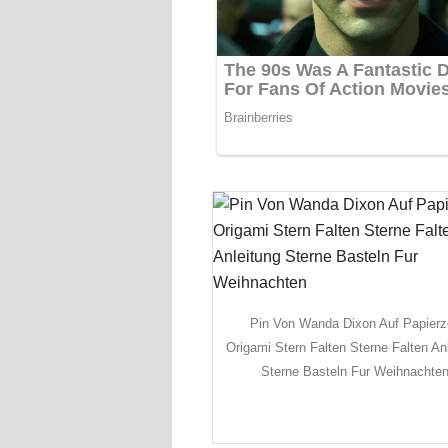
Pin Von Wanda Dixon Auf Papier
Origami Stern Falten Sterne Falten An
Sterne Basteln Fur Weihnachte