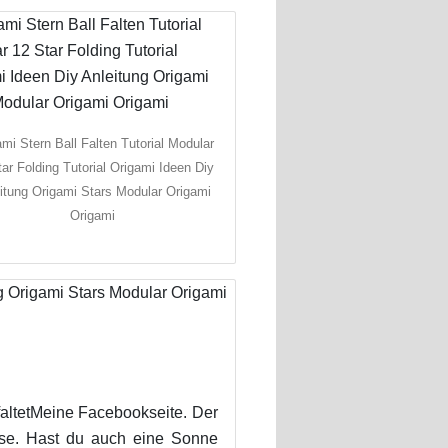
ami Stern Ball Falten Tutorial Modular
tar Folding Tutorial Origami Ideen Diy
itung Origami Stars Modular Origami
Origami
faltetMeine Facebookseite. Der
sse. Hast du auch eine Sonne