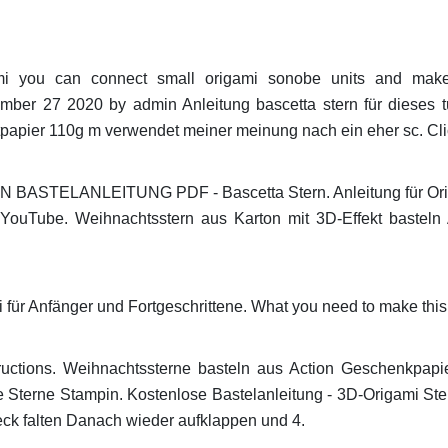
mi you can connect small origami sonobe units and make b
mber 27 2020 by admin Anleitung bascetta stern für dieses tu
papier 110g m verwendet meiner meinung nach ein eher sc. Clic
STELANLEITUNG PDF - Bascetta Stern. Anleitung für Origa
- YouTube. Weihnachtsstern aus Karton mit 3D-Effekt basteln 
i für Anfänger und Fortgeschrittene. What you need to make this 
ructions. Weihnachtssterne basteln aus Action Geschenkpapie
Sterne Stampin. Kostenlose Bastelanleitung - 3D-Origami Ste
ck falten Danach wieder aufklappen und 4.