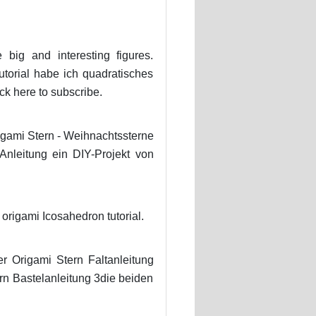
ig and interesting figures.
torial habe ich quadratisches
k here to subscribe.
mi Stern - Weihnachtssterne
Anleitung ein DIY-Projekt von
origami Icosahedron tutorial.
r Origami Stern Faltanleitung
rn Bastelanleitung 3die beiden