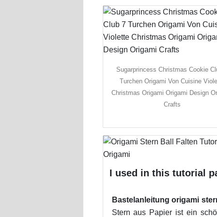
Sugarprincess Christmas Cookie Cl
Turchen Origami Von Cuisine Viole
Christmas Origami Origami Design O
Crafts
I used in this tutorial
Bastelanleitung origami stern
Stern aus Papier ist ein sc