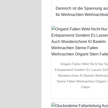
Dennoch ist die Spannung auf
für Weihnachten Weihnachtsste
Origami Falten Wirkt Nicht Nur Se
Entspannend Sondern Es Lassen Sic
Wunderschone Kl Basteln Weihnac
Sterne Falten Weihnachten Origami 
Falten