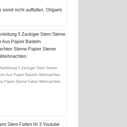
onst nicht auffalten. Origami
ltanleitung 5 Zackiger Stern Sterne
eln Aus Papier Basteln Weihnachten
ne Papier Sterne Falten Weihnachten