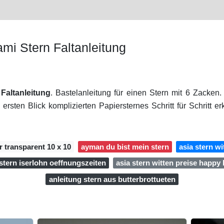
ami Stern Faltanleitung
Faltanleitung
. Bastelanleitung für einen Stern mit 6 Zacken.
rsten Blick komplizierten Papiersternes Schritt für Schritt er
r transparent 10 x 10
ayman du bist mein stern
asia stern w
 stern iserlohn oeffnungszeiten
asia stern witten preise happy
anleitung stern aus butterbrottueten