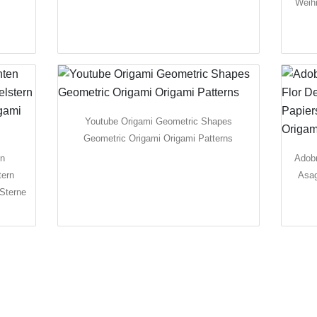
Weihn
Youtube Origami Geometric Shapes
Geometric Origami Origami Patterns
en
Adob
tern
Asag
 Sterne