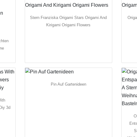
Stern Franziska Origami Stars Origami And
Origa
Kirigami Origami Flowers
chten
rne
Pin Auf Gartenideen
ith
Diy 3d
O
Ent
S