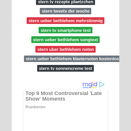
stern tv rezepte plaetzchen
stern tweets der woche
stern ueber bethlehem mehrstimmig
stern tv smartphone test
stern ueber bethlehem songtext
stern uber bethlehem noten
stern ueber bethlehem klaviernoten kostenlos
stern tv sonnencreme test