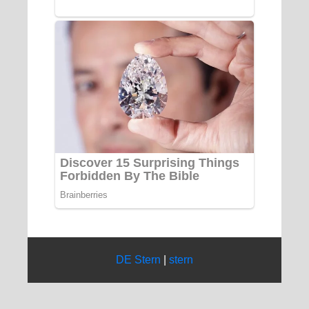
DE Stern
|
stern