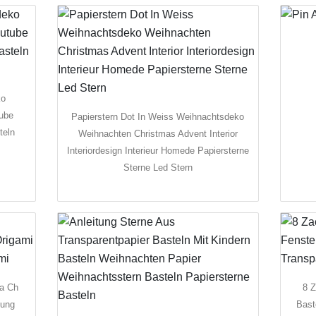
ko
tube
Papierstern Dot In Weiss Weihnachtsdeko
teln
Weihnachten Christmas Advent Interior
Interiordesign Interieur Homede Papiersterne
Sterne Led Stern
a Ch
8 Z
tung
Bast