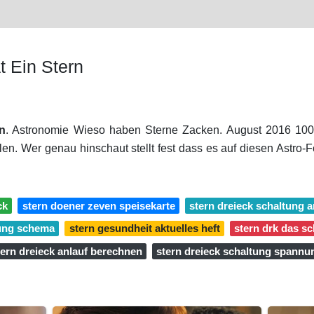
t Ein Stern
rn
. Astronomie Wieso haben Sterne Zacken. August 2016 100
en. Wer genau hinschaut stellt fest dass es auf diesen Astro-
ck
stern doener zeven speisekarte
stern dreieck schaltung 
tung schema
stern gesundheit aktuelles heft
stern drk das s
tern dreieck anlauf berechnen
stern dreieck schaltung spannu