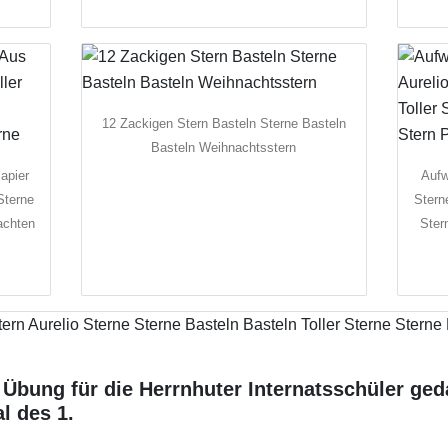
12 Zackigen Stern Basteln Sterne Basteln
Basteln Weihnachtsstern
apier
Aufw
Sterne
Stern
achten
Ster
Übung für die Herrnhuter Internatsschüler gedac
l des 1.