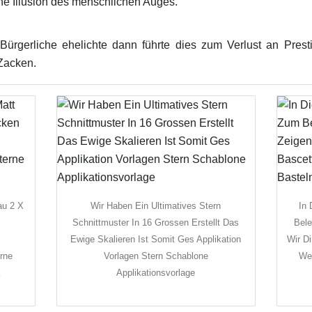
ine Illusion des menschlichen Auges.
ürgerliche ehelichte dann führte dies zum Verlust an Prestig
Zacken.
au 2 X
Wir Haben Ein Ultimatives Stern
In 
Schnittmuster In 16 Grossen Erstellt Das
Bele
Ewige Skalieren Ist Somit Ges Applikation
Wir D
rne
Vorlagen Stern Schablone
Wei
k
Applikationsvorlage