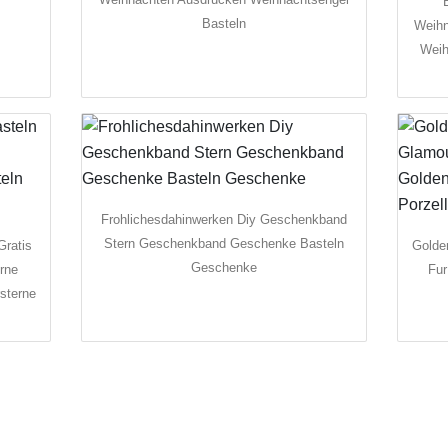
Basteln
Weihn
Weih
Frohlichesdahinwerken Diy Geschenkband
Stern Geschenkband Geschenke Basteln
Gratis
Golde
Geschenke
erne
Fur
rsterne