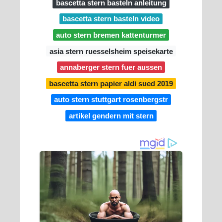
bascetta stern basteln anleitung
bascetta stern basteln video
auto stern bremen kattenturmer
asia stern ruesselsheim speisekarte
annaberger stern fuer aussen
bascetta stern papier aldi sued 2019
auto stern stuttgart rosenbergstr
artikel gendern mit stern