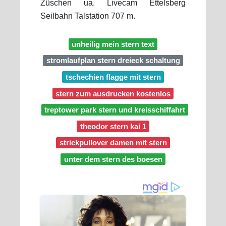
Züschen ua. Livecam Ettelsberg
Seilbahn Talstation 707 m.
unheilig mein stern text
stromlaufplan stern dreieck schaltung
tschechien flagge mit stern
stern zum ausdrucken kostenlos
treptower park stern und kreisschiffahrt
theodor stern kai 1
strickpullover damen mit stern
unter dem stern des boesen