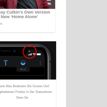
hone Was Bedeuten Die Grunen Und
efarbenen Punkte In Der Statusleiste
Stern De