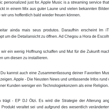
 personalized just for. Apple Music is a streaming service that
ackt in einem Mix aus guter Laune und vielen bekannten Bildern
wir uns hoffentlich bald wieder freuen können.
itar ainda mais seus produtos. Daraufhin erscheint Im iT
ppt um die Detailansicht zu öffnen. Ad Chegou a Hora de Esco
ir ein wenig Hoffnung schaffen und Mut für die Zukunft mac
en um diesen zu installieren.
. Du kannst auch eine Zusammenfassung deiner Favoriten Mu
nzeigen. Apple - Die Neusten News und umfassende Infos run
seiner Kunden weniger ein Technologiekonzern als eine Religion.
trägt - EP DJ Ötzi. Es wird die Strategie der Alterung a
s Produkt veraltet sei und aufgrund des wesentlich verändert