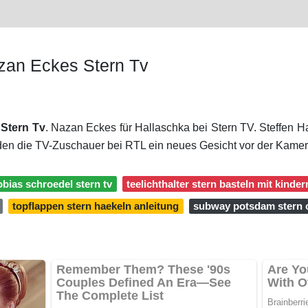
zan Eckes Stern Tv
Stern Tv
. Nazan Eckes für Hallaschka bei Stern TV. Steffen 
den die TV-Zuschauer bei RTL ein neues Gesicht vor der Kame
obias schroedel stern tv
teelichthalter stern basteln mit kinder
topflappen stern haekeln anleitung
subway potsdam stern 