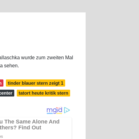
Hallaschka wurde zum zweiten Mal
ra sehen.
n
tinder blauer stern zeigt 1
center
tatort heute kritik stern