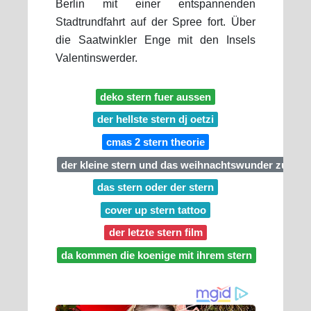
Berlin mit einer entspannenden
Stadtrundfahrt auf der Spree fort. Über
die Saatwinkler Enge mit den Insels
Valentinswerder.
deko stern fuer aussen
der hellste stern dj oetzi
cmas 2 stern theorie
der kleine stern und das weihnachtswunder zum a
das stern oder der stern
cover up stern tattoo
der letzte stern film
da kommen die koenige mit ihrem stern