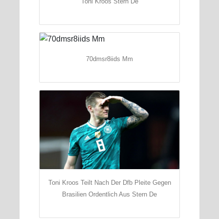
Toni Kroos Stern De
70dmsr8iids Mm
Toni Kroos Teilt Nach Der Dfb Pleite Gegen
Brasilien Ordentlich Aus Stern De