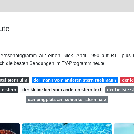
ute
 Fernsehprogramm auf einen Blick. April 1990 auf RTL plus
ch die besten Sendungen im TV-Programm heute.
otel stern ulm
der mann vom anderen stern ruehmann
der k
te stern
der kleine kerl vom anderen stern text
der hellste 
campingplatz am schierker stern harz